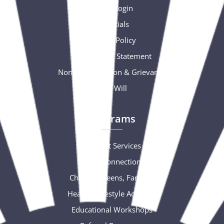
Portal Login
Financials
Privacy Policy
Accessibility Statement
Nondiscrimination & Grievance
Free Will
Programs
Support Services
Social Connections
Children, Teens, Families
Healthy Lifestyle Activities
Educational Workshops