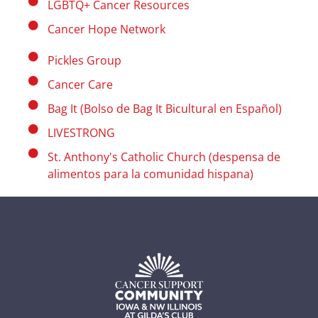
LGBTQ+ Cancer Resources
Cancer Hope Network
Pickles Group
Cancer Care
Bag It (Bolso de Bag It Bicultural en Español)
LIVESTRONG
St. Anthony's Catholic Church (despensa de
alimentos para la comunidad hispana)